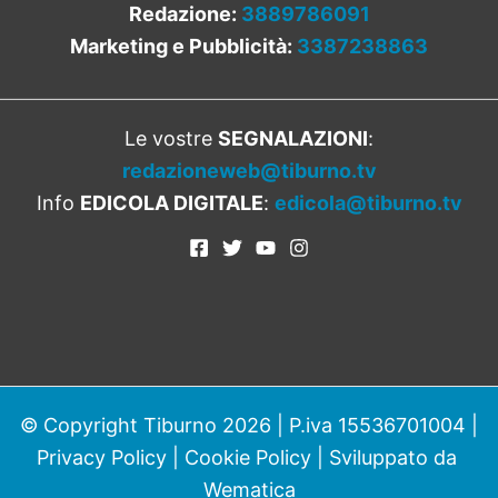
Redazione:
3889786091
Marketing e Pubblicità:
3387238863
Le vostre
SEGNALAZIONI
:
redazioneweb@tiburno.tv
Info
EDICOLA DIGITALE
:
edicola@tiburno.tv
© Copyright Tiburno 2026 | P.iva 15536701004 |
Privacy Policy
|
Cookie Policy
| Sviluppato da
Wematica