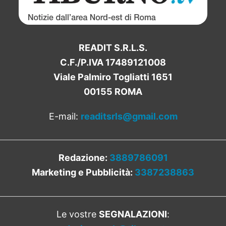
READIT S.R.L.S.
C.F./P.IVA 17489121008
Viale Palmiro Togliatti 1651
00155 ROMA
E-mail:
readitsrls@gmail.com
Redazione:
3889786091
Marketing e Pubblicità:
3387238863
Le vostre
SEGNALAZIONI
: