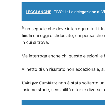
LEGGI ANCHE
TIVOLI - La delegazione di Vi
È un segnale che deve interrogare tutti. Interroga noi, ce
𝐟𝐨𝐧𝐝𝐨 chi oggi è sfiduciato, chi pensa 
in cui si trova.
Ma interroga anche chi queste elezioni le ha vinte, perché 𝐮
Al netto di un risultato non eccezionale, siamo c
𝐔𝐧𝐢𝐭𝐢 𝐩𝐞𝐫 𝐂𝐚𝐦𝐛𝐢𝐚𝐫𝐞 non è stata soltant
insieme storie, sensibilità e forze divers