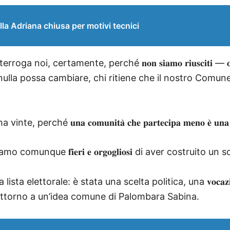
lla Adriana chiusa per motivi tecnici
rtamente, perché 𝐧𝐨𝐧 𝐬𝐢𝐚𝐦𝐨 𝐫𝐢𝐮𝐬𝐜𝐢𝐭𝐢 — 𝐨 𝐧𝐨𝐧 𝐚𝐛𝐛𝐢𝐚
che nulla possa cambiare, chi ritiene che il nostro Com
𝐚 𝐜𝐨𝐦𝐮𝐧𝐢𝐭𝐚̀ 𝐜𝐡𝐞 𝐩𝐚𝐫𝐭𝐞𝐜𝐢𝐩𝐚 𝐦𝐞𝐧𝐨 𝐞̀ 𝐮𝐧𝐚 𝐜𝐨𝐦𝐮𝐧
omunque 𝐟𝐢𝐞𝐫𝐢 𝐞 𝐨𝐫𝐠𝐨𝐠𝐥𝐢𝐨𝐬𝐢 di aver costruito un
o una lista elettorale: è stata una scelta politica, una 𝐯𝐨𝐜𝐚𝐳𝐢
e attorno a un’idea comune di Palombara Sabina.