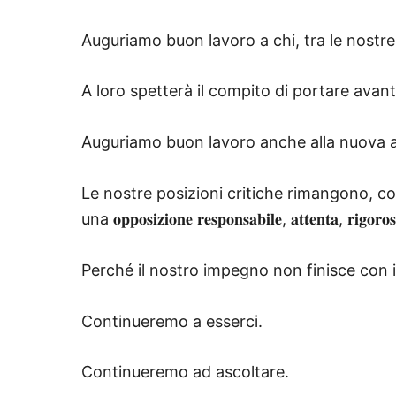
Auguriamo buon lavoro a chi, tra le nostre 
A loro spetterà il compito di portare avanti con 𝐬
Auguriamo buon lavoro anche alla nuova 
Le nostre posizioni critiche rimangono, co
una 𝐨𝐩𝐩𝐨𝐬𝐢𝐳𝐢𝐨𝐧𝐞 𝐫𝐞𝐬𝐩𝐨𝐧𝐬𝐚𝐛𝐢𝐥𝐞, 𝐚𝐭𝐭𝐞
Perché il nostro impegno non finisce con i
Continueremo a esserci.
Continueremo ad ascoltare.