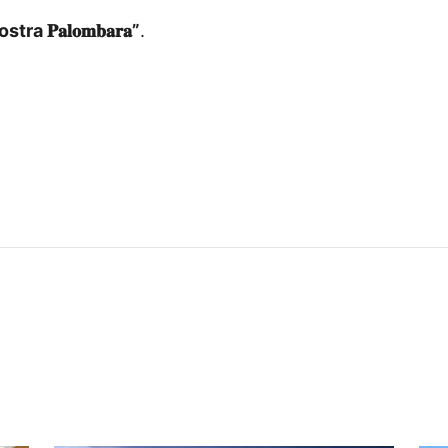
nostra
𝐏𝐚𝐥𝐨𝐦𝐛𝐚𝐫𝐚”
.