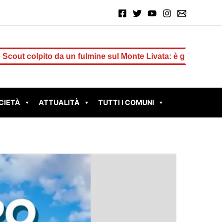
un fulmine sul Monte Livata: è grave
TIVOLI – Parco Beg
CIETÀ
ATTUALITÀ
TUTTI I COMUNI