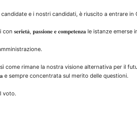
candidate e i nostri candidati, è riuscito a entrare i
𝐫𝐢𝐞𝐭𝐚̀, 𝐩𝐚𝐬𝐬𝐢𝐨𝐧𝐞 𝐞 𝐜𝐨𝐦𝐩𝐞𝐭𝐞𝐧𝐳𝐚 le istanze 
amministrazione.
sì come rimane la nostra visione alternativa per il f
𝐧𝐭𝐚, 𝐫𝐢𝐠𝐨𝐫𝐨𝐬𝐚 e sempre concentrata sul merito delle questioni.
l voto.