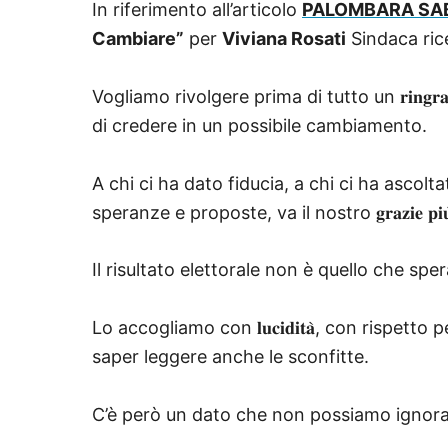
In riferimento all’articolo
PALOMBARA SABINA
Cambiare”
per
Viviana Rosati
Sindaca ric
Vogliamo rivolgere prima di tutto un 𝐫𝐢𝐧𝐠𝐫𝐚𝐳𝐢𝐚
di credere in un possibile cambiamento.
A chi ci ha dato fiducia, a chi ci ha ascol
speranze e proposte, va il nostro 𝐠𝐫𝐚𝐳𝐢𝐞 𝐩𝐢𝐮̀ 
Il risultato elettorale non è quello che sp
Lo accogliamo con 𝐥𝐮𝐜𝐢𝐝𝐢𝐭𝐚̀, con risp
saper leggere anche le sconfitte.
C’è però un dato che non possiamo ignorare: 𝐥’