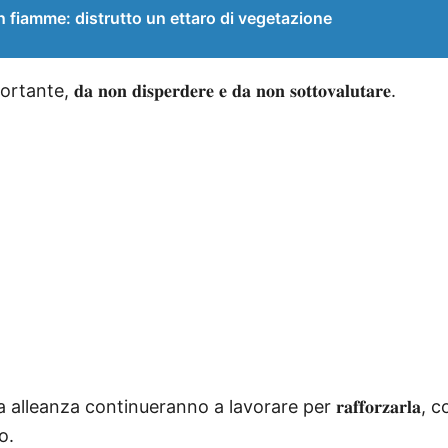
in fiamme: distrutto un ettaro di vegetazione
𝐧 𝐝𝐢𝐬𝐩𝐞𝐫𝐝𝐞𝐫𝐞 𝐞 𝐝𝐚 𝐧𝐨𝐧 𝐬𝐨𝐭𝐭𝐨𝐯𝐚𝐥𝐮𝐭𝐚𝐫𝐞.
anza continueranno a lavorare per 𝐫𝐚𝐟𝐟𝐨𝐫𝐳𝐚𝐫𝐥𝐚,
o.