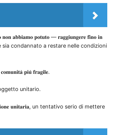
𝐦𝐨 𝐩𝐨𝐭𝐮𝐭𝐨 — 𝐫𝐚𝐠𝐠𝐢𝐮𝐧𝐠𝐞𝐫𝐞 𝐟𝐢𝐧𝐨 𝐢𝐧
une sia condannato a restare nelle condizioni
𝐭𝐚̀ 𝐩𝐢𝐮̀ 𝐟𝐫𝐚𝐠𝐢𝐥𝐞.
 soggetto unitario.
𝐨𝐧𝐞 𝐮𝐧𝐢𝐭𝐚𝐫𝐢𝐚, un tentativo serio di mettere