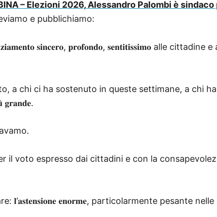
 – Elezioni 2026, Alessandro Palombi è sindaco pe
eviamo e pubblichiamo:
𝐞𝐧𝐭𝐨 𝐬𝐢𝐧𝐜𝐞𝐫𝐨, 𝐩𝐫𝐨𝐟𝐨𝐧𝐝𝐨, 𝐬𝐞𝐧𝐭𝐢𝐭𝐢𝐬𝐬𝐢𝐦𝐨 all
tato, a chi ci ha sostenuto in queste settimane, a chi 
𝐫𝐚𝐧𝐝𝐞.
eravamo.
etto per il voto espresso dai cittadini e con la consapev
𝐚𝐬𝐭𝐞𝐧𝐬𝐢𝐨𝐧𝐞 𝐞𝐧𝐨𝐫𝐦𝐞, particolarmente pesante ne