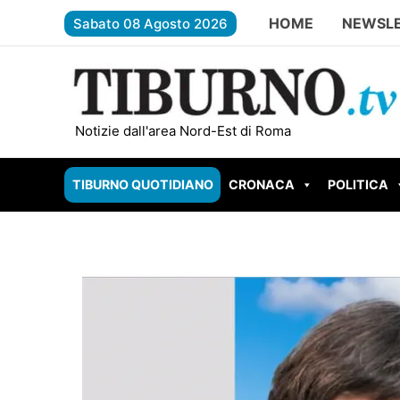
Vai
HOME
NEWSL
Sabato 08 Agosto 2026
al
contenuto
ROMA EST – Il giardiniere gambiano spaccia alla
Notizie dall'area Nord-Est di Roma
TIBURNO QUOTIDIANO
CRONACA
POLITICA