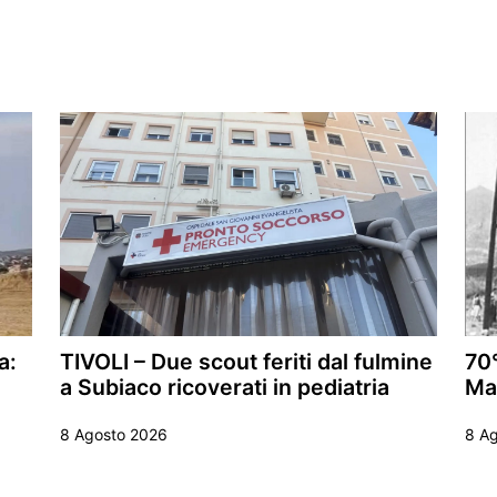
a:
TIVOLI – Due scout feriti dal fulmine
70°
a Subiaco ricoverati in pediatria
Ma
8 Agosto 2026
8 A