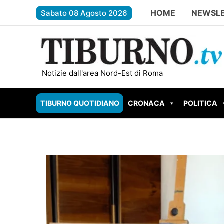
Vai
HOME
NEWSL
Sabato 08 Agosto 2026
al
contenuto
GUIDONIA – Setteville Nord brucia: fiamme a rid
Notizie dall'area Nord-Est di Roma
TIBURNO QUOTIDIANO
CRONACA
POLITICA