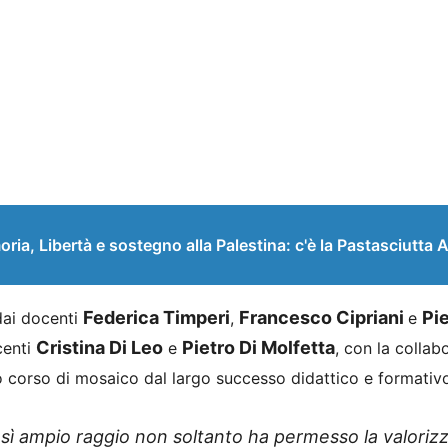
 Libertà e sostegno alla Palestina: c'è la Pastasciutta A
Federica Timperi
Francesco Cipriani
Pi
 dai docenti
,
e
Cristina Di Leo
Pietro Di Molfetta
centi
e
, con la colla
vo corso di mosaico dal largo successo didattico e formativ
sì ampio raggio non soltanto ha permesso la valoriz