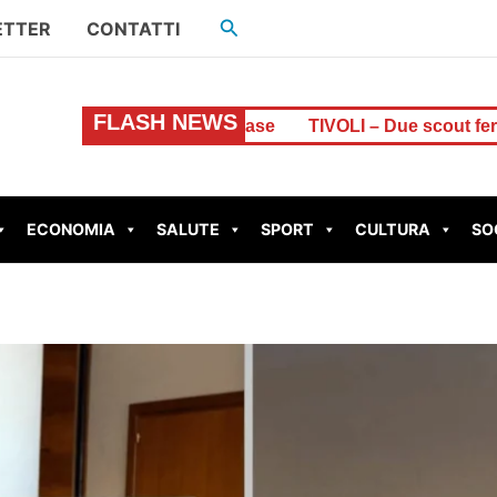
Cerca
ETTER
CONTATTI
FLASH NEWS
osso delle case
TIVOLI – Due scout feriti dal fulmine a Su
ECONOMIA
SALUTE
SPORT
CULTURA
SO