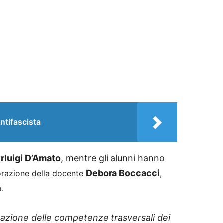
ntifascista
erluigi D’Amato
, mentre gli alunni hanno
Debora Boccacci
borazione della docente
,
o.
zazione delle competenze trasversali dei