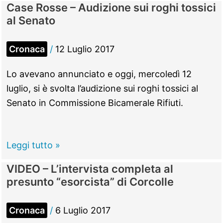
Case Rosse – Audizione sui roghi tossici
–
al Senato
Revolver,
tirapugni
Cronaca
/
12 Luglio 2017
e
cocaina:
Lo avevano annunciato e oggi, mercoledì 12
coppia
luglio, si è svolta l’audizione sui roghi tossici al
in
Senato in Commissione Bicamerale Rifiuti.
manette
Case
Leggi tutto »
Rosse
VIDEO – L’intervista completa al
–
presunto “esorcista” di Corcolle
Audizione
sui
Cronaca
/
6 Luglio 2017
roghi