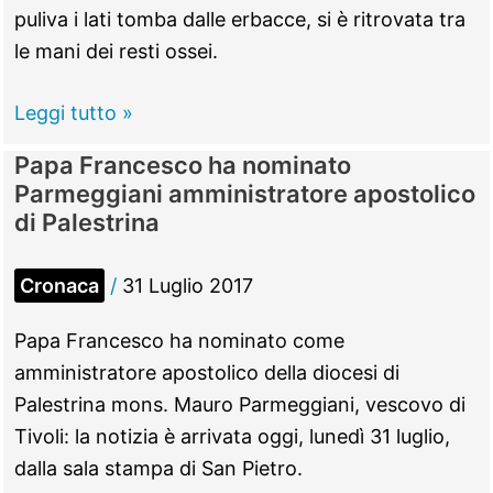
campo:
puliva i lati tomba dalle erbacce, si è ritrovata tra
trovato
le mani dei resti ossei.
l’assassino
Roma
Leggi tutto »
–
Papa Francesco ha nominato
Al
Parmeggiani amministratore apostolico
Cimitero
di Palestrina
di
Prima
Cronaca
/
31 Luglio 2017
Porta
un
Papa Francesco ha nominato come
ritrovamento
amministratore apostolico della diocesi di
horror
Palestrina mons. Mauro Parmeggiani, vescovo di
Tivoli: la notizia è arrivata oggi, lunedì 31 luglio,
dalla sala stampa di San Pietro.