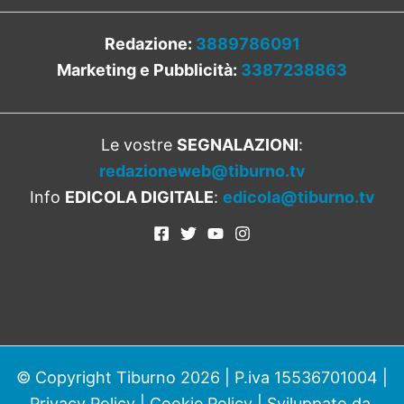
Redazione:
3889786091
Marketing e Pubblicità:
3387238863
Le vostre
SEGNALAZIONI
:
redazioneweb@tiburno.tv
Info
EDICOLA DIGITALE
:
edicola@tiburno.tv
© Copyright Tiburno 2026 | P.iva 15536701004 |
Privacy Policy
|
Cookie Policy
| Sviluppato da