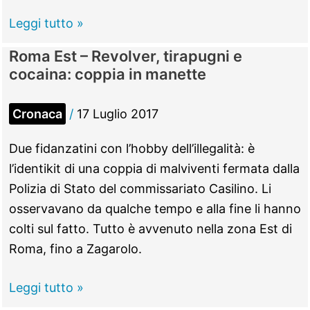
Papa
Leggi tutto »
Francesco
Roma Est – Revolver, tirapugni e
ha
cocaina: coppia in manette
nominato
Parmeggiani
Cronaca
/
17 Luglio 2017
amministratore
apostolico
Due fidanzatini con l’hobby dell’illegalità: è
di
l’identikit di una coppia di malviventi fermata dalla
Palestrina
Polizia di Stato del commissariato Casilino. Li
osservavano da qualche tempo e alla fine li hanno
colti sul fatto. Tutto è avvenuto nella zona Est di
Roma, fino a Zagarolo.
Roma
Leggi tutto »
Est