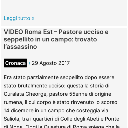
A1
Leggi tutto »
svincolo
VIDEO Roma Est – Pastore ucciso e
Settebagni
seppellito in un campo: trovato
–
l’assassino
Brutto
incidente
Cronaca
/
29 Agosto 2017
su
via
Era stato parzialmente seppellito dopo essere
Salaria
stato brutalmente ucciso: questa la storia di
direzione
Guralata Gheorge, pastore 55enne di origine
Roma
rumena, il cui corpo è stato rinvenuto lo scorso
14 dicembre in un campo che costeggia via
Saliola, tra i quartieri di Colle degli Abeti e Ponte
di Nona. Oggi la Questura di Roma spiega che la