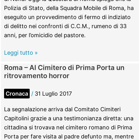
Polizia di Stato, della Squadra Mobile di Roma, ha
eseguito un provvedimento di fermo di indiziato
di delitto nei confronti di C.C.M., rumeno di 33
anni, per l’omicidio del pastore.
VIDEO
Leggi tutto »
Roma
Roma – Al Cimitero di Prima Porta un
Est
ritrovamento horror
–
Pastore
Cronaca
/
31 Luglio 2017
ucciso
e
La segnalazione arriva dal Comitato Cimiteri
seppellito
Capitolini grazie a una testimonianza diretta: una
in
cittadina si trovava nel cimitero romano di Prima
un
Porta per fare visita al padre defunto ma, mentre