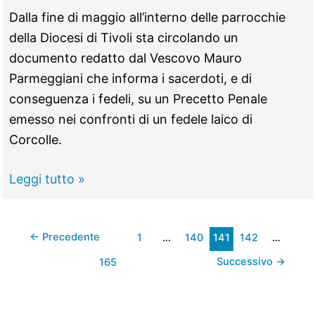
tossici
Dalla fine di maggio all’interno delle parrocchie
al
della Diocesi di Tivoli sta circolando un
Senato
documento redatto dal Vescovo Mauro
Parmeggiani che informa i sacerdoti, e di
conseguenza i fedeli, su un Precetto Penale
emesso nei confronti di un fedele laico di
Corcolle.
VIDEO
Leggi tutto »
–
L’intervista
←
Precedente
1
…
140
141
142
…
completa
al
Successivo
→
165
presunto
“esorcista”