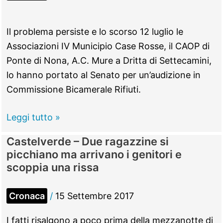
Il problema persiste e lo scorso 12 luglio le
Associazioni IV Municipio Case Rosse, il CAOP di
Ponte di Nona, A.C. Mure a Dritta di Settecamini,
lo hanno portato al Senato per un’audizione in
Commissione Bicamerale Rifiuti.
Case
Leggi tutto »
Rosse
Castelverde – Due ragazzine si
–
picchiano ma arrivano i genitori e
Assemblea
scoppia una rissa
pubblica
sui
Cronaca
/
15 Settembre 2017
roghi
tossici,
I fatti risalgono a poco prima della mezzanotte di