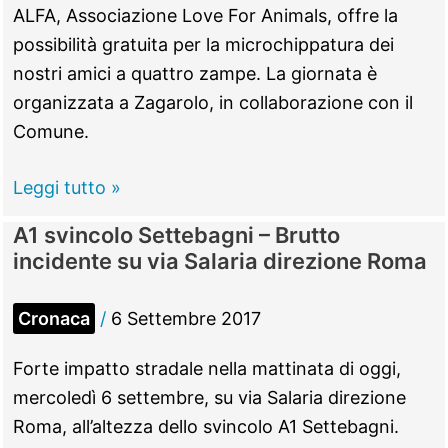
arrivano
ALFA, Associazione Love For Animals, offre la
i
possibilità gratuita per la microchippatura dei
genitori
nostri amici a quattro zampe. La giornata è
e
organizzata a Zagarolo, in collaborazione con il
scoppia
Comune.
una
rissa
Zagarolo
Leggi tutto »
–
A1 svincolo Settebagni – Brutto
Sabato
incidente su via Salaria direzione Roma
23,
Giornata
Cronaca
/
6 Settembre 2017
del
microchip
Forte impatto stradale nella mattinata di oggi,
gratuito
mercoledì 6 settembre, su via Salaria direzione
Roma, all’altezza dello svincolo A1 Settebagni.