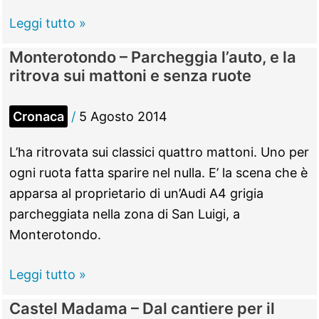
dei
Simbruini
Leggi tutto »
negozi
–
Monterotondo – Parcheggia l’auto, e la
Apre
ritrova sui mattoni e senza ruote
le
“Porta
Cronaca
/
5 Agosto 2014
del
Parco”.
L’ha ritrovata sui classici quattro mattoni. Uno per
L’inaugurazione
ogni ruota fatta sparire nel nulla. E’ la scena che è
venerdì
apparsa al proprietario di un’Audi A4 grigia
8
parcheggiata nella zona di San Luigi, a
agosto
Monterotondo.
Monterotondo
Leggi tutto »
–
Castel Madama – Dal cantiere per il
Parcheggia