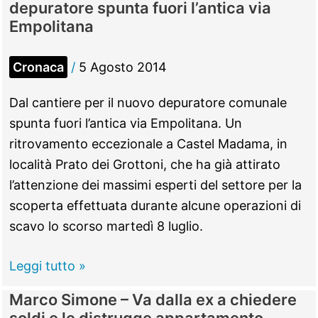
depuratore spunta fuori l’antica via
l’auto,
Empolitana
e
la
Cronaca
/
5 Agosto 2014
ritrova
sui
Dal cantiere per il nuovo depuratore comunale
mattoni
spunta fuori l’antica via Empolitana. Un
e
ritrovamento eccezionale a Castel Madama, in
senza
località Prato dei Grottoni, che ha già attirato
ruote
l’attenzione dei massimi esperti del settore per la
scoperta effettuata durante alcune operazioni di
scavo lo scorso martedì 8 luglio.
Castel
Leggi tutto »
Madama
Marco Simone – Va dalla ex a chiedere
–