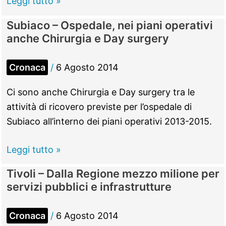
Guidonia
Leggi tutto »
–
Subiaco – Ospedale, nei piani operativi
Sequestro
anche Chirurgia e Day surgery
cantiere
Tmb
Cronaca
/
6 Agosto 2014
all’Inviolata,
esultano
Ci sono anche Chirurgia e Day surgery tra le
i
attività di ricovero previste per l’ospedale di
5
Subiaco all’interno dei piani operativi 2013-2015.
Stelle
Subiaco
Leggi tutto »
–
Tivoli – Dalla Regione mezzo milione per
Ospedale,
servizi pubblici e infrastrutture
nei
piani
Cronaca
/
6 Agosto 2014
operativi