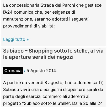
per
La concessionaria Strada dei Parchi che gestisce
servizi
l’A24 comunica che, per esigenze di
pubblici
manutenzione, saranno adottati i seguenti
e
provvedimenti di viabilità:
infrastrutture
A24,
Leggi tutto »
modifiche
Subiaco – Shopping sotto le stelle, al via
alla
le aperture serali dei negozi
viabilità
dalla
Cronaca
/
5 Agosto 2014
sera
di
A partire da venerdì 8 agosto, fino a domenica 17,
mercoledì
Subiaco vivrà una dieci giorni di aperture serali da
6
parte degli esercizi commerciali aderenti al
all’alba
progetto “Subiaco sotto le Stelle”. Dalle 20 alle 24