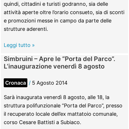
dell’8
quindi, cittadini e turisti godranno, sia delle
agosto
attività aperte oltre l’orario consueto, sia di sconti
e promozioni messe in campo da parte delle
strutture aderenti.
Subiaco
Leggi tutto »
–
Simbruini – Apre le “Porta del Parco”.
Shopping
L’inaugurazione venerdì 8 agosto
sotto
le
Cronaca
/
5 Agosto 2014
stelle,
al
Sarà inaugurata venerdì 8 agosto, alle 18, la
via
struttura polifunzionale “Porta del Parco”, presso
le
il recuperato locale dell’ex mattatoio comunale,
aperture
corso Cesare Battisti a Subiaco.
serali