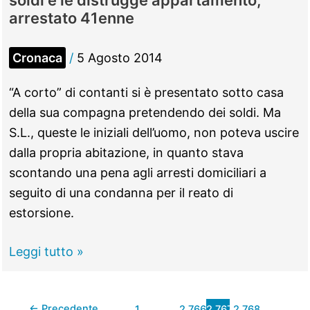
soldi e le distrugge appartamento,
Dal
arrestato 41enne
cantiere
per
Cronaca
/
5 Agosto 2014
il
depuratore
“A corto” di contanti si è presentato sotto casa
spunta
della sua compagna pretendendo dei soldi. Ma
fuori
S.L., queste le iniziali dell’uomo, non poteva uscire
l’antica
dalla propria abitazione, in quanto stava
via
scontando una pena agli arresti domiciliari a
Empolitana
seguito di una condanna per il reato di
estorsione.
Marco
Leggi tutto »
Simone
–
←
Precedente
1
…
2.766
2.767
2.768
…