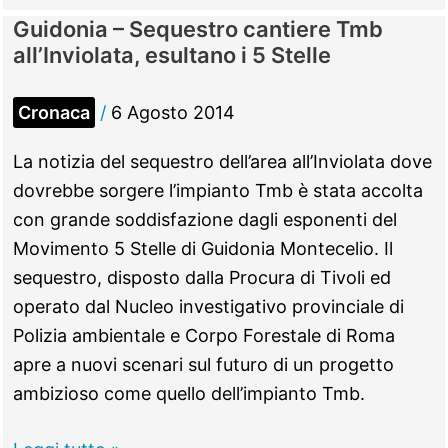
–
Guidonia – Sequestro cantiere Tmb
Rivoluzione
all’Inviolata, esultano i 5 Stelle
Asa,
il
Cronaca
/
6 Agosto 2014
sindaco
mette
La notizia del sequestro dell’area all’Inviolata dove
al
dovrebbe sorgere l’impianto Tmb è stata accolta
comando
con grande soddisfazione dagli esponenti del
l’esperto
Movimento 5 Stelle di Guidonia Montecelio. Il
dei
sequestro, disposto dalla Procura di Tivoli ed
rifiuti
operato dal Nucleo investigativo provinciale di
Francesco
Polizia ambientale e Corpo Forestale di Roma
Girardi
apre a nuovi scenari sul futuro di un progetto
ambizioso come quello dell’impianto Tmb.