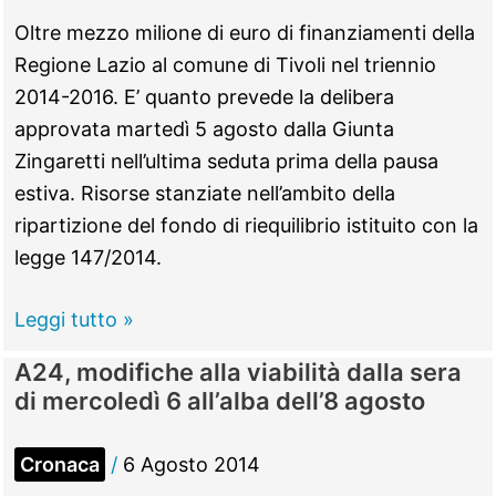
anche
Oltre mezzo milione di euro di finanziamenti della
Chirurgia
Regione Lazio al comune di Tivoli nel triennio
e
2014-2016. E’ quanto prevede la delibera
Day
approvata martedì 5 agosto dalla Giunta
surgery
Zingaretti nell’ultima seduta prima della pausa
estiva. Risorse stanziate nell’ambito della
ripartizione del fondo di riequilibrio istituito con la
legge 147/2014.
Tivoli
Leggi tutto »
–
A24, modifiche alla viabilità dalla sera
Dalla
di mercoledì 6 all’alba dell’8 agosto
Regione
mezzo
Cronaca
/
6 Agosto 2014
milione