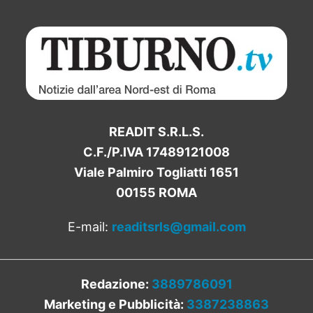
READIT S.R.L.S.
C.F./P.IVA 17489121008
Viale Palmiro Togliatti 1651
00155 ROMA
E-mail:
readitsrls@gmail.com
Redazione:
3889786091
Marketing e Pubblicità:
3387238863