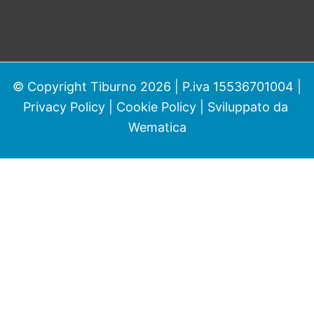
© Copyright Tiburno 2026 | P.iva 15536701004 |
Privacy Policy
|
Cookie Policy
| Sviluppato da
Wematica