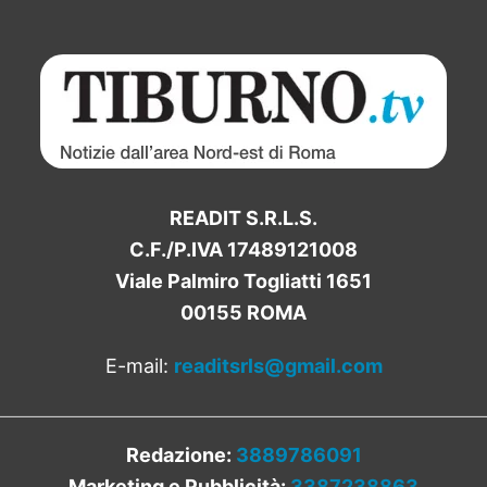
READIT S.R.L.S.
C.F./P.IVA 17489121008
Viale Palmiro Togliatti 1651
00155 ROMA
E-mail:
readitsrls@gmail.com
Redazione:
3889786091
Marketing e Pubblicità:
3387238863