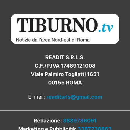
READIT S.R.L.S.
C.F./P.IVA 17489121008
Viale Palmiro Togliatti 1651
00155 ROMA
E-mail:
readitsrls@gmail.com
Redazione:
3889786091
Marketing e Pubblicità:
3387238863