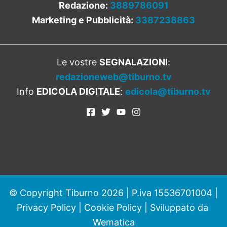
Redazione:
3889786091
Marketing e Pubblicità:
3387238863
Le vostre
SEGNALAZIONI
:
redazioneweb@tiburno.tv
Info
EDICOLA DIGITALE
:
edicola@tiburno.tv
© Copyright Tiburno 2026 | P.iva 15536701004 |
Privacy Policy
|
Cookie Policy
| Sviluppato da
Wematica