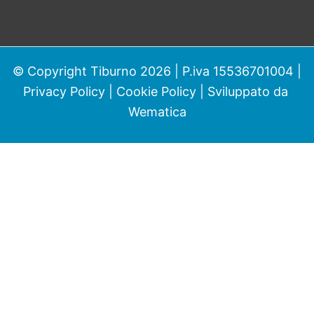
© Copyright Tiburno 2026 | P.iva 15536701004 |
Privacy Policy
|
Cookie Policy
| Sviluppato da
Wematica