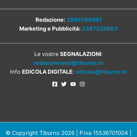
Redazione:
3889786091
Marketing e Pubblicità:
3387238863
Le vostre
SEGNALAZIONI
:
redazioneweb@tiburno.tv
Info
EDICOLA DIGITALE
:
edicola@tiburno.tv
© Copyright Tiburno 2026 | P.iva 15536701004 |