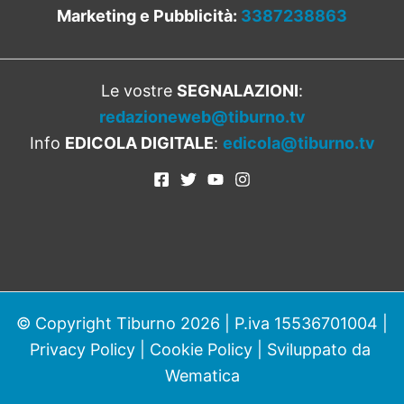
Marketing e Pubblicità:
3387238863
Le vostre
SEGNALAZIONI
:
redazioneweb@tiburno.tv
Info
EDICOLA DIGITALE
:
edicola@tiburno.tv
© Copyright Tiburno 2026 | P.iva 15536701004 |
Privacy Policy
|
Cookie Policy
| Sviluppato da
Wematica