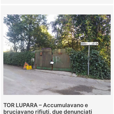
–
“Il
restauro
di
Palazzo
Borghese
terminerà
entro
il
30
aprile”
TOR LUPARA – Accumulavano e
bruciavano rifiuti, due denunciati