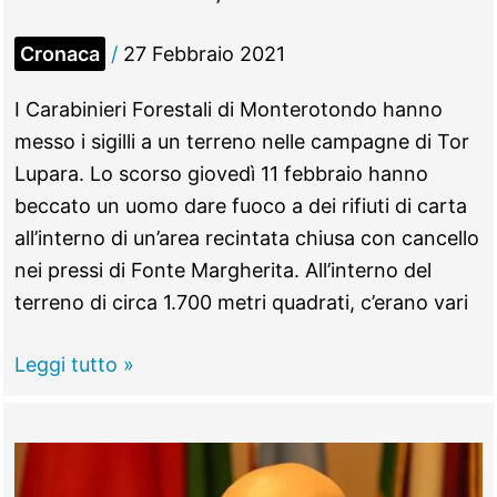
Cronaca
/
27 Febbraio 2021
I Carabinieri Forestali di Monterotondo hanno
messo i sigilli a un terreno nelle campagne di Tor
Lupara. Lo scorso giovedì 11 febbraio hanno
beccato un uomo dare fuoco a dei rifiuti di carta
all’interno di un’area recintata chiusa con cancello
nei pressi di Fonte Margherita. All’interno del
terreno di circa 1.700 metri quadrati, c’erano vari
TOR
Leggi tutto »
LUPARA
–
Accumulavano
e