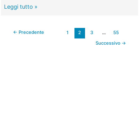
Chiusure
Leggi tutto »
notturne
A24
←
Precedente
1
2
3
…
55
allacciamento
con
Successivo
→
il
Gra