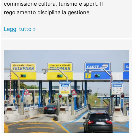
commissione cultura, turismo e sport. Il
regolamento disciplina la gestione
Tivoli
Leggi tutto »
–
Consiglio
comunale
del
26
febbraio:
gli
atti
approvati
dall’aula