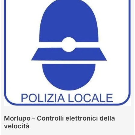
sul
podio
per
tasso
di
occupazione
Morlupo – Controlli elettronici della
velocità