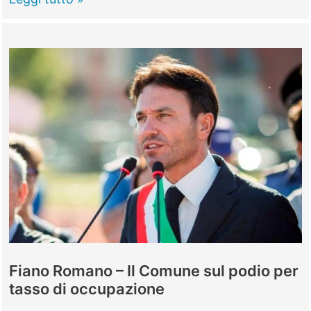
–
Condannato
a
un
anno
e
quattro
mesi
per
l’investimento
mortale
Fiano Romano – Il Comune sul podio per
tasso di occupazione