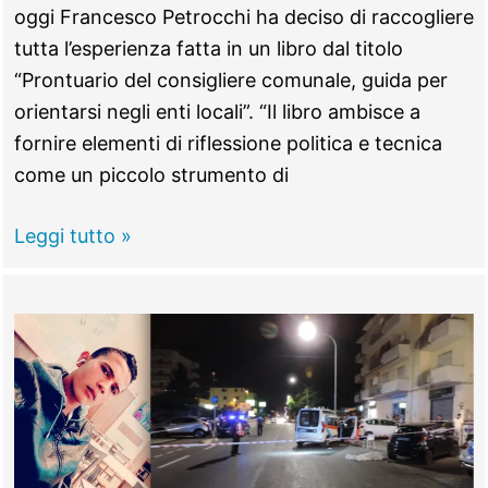
oggi Francesco Petrocchi ha deciso di raccogliere
tutta l’esperienza fatta in un libro dal titolo
“Prontuario del consigliere comunale, guida per
orientarsi negli enti locali”. “Il libro ambisce a
fornire elementi di riflessione politica e tecnica
come un piccolo strumento di
MENTANA
Leggi tutto »
–
Il
prontuario
del
consigliere
comunale
di
Francesco