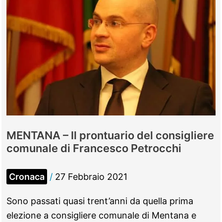
bruciavano
rifiuti,
due
denunciati
MENTANA – Il prontuario del consigliere
comunale di Francesco Petrocchi
Cronaca
/
27 Febbraio 2021
Sono passati quasi trent’anni da quella prima
elezione a consigliere comunale di Mentana e