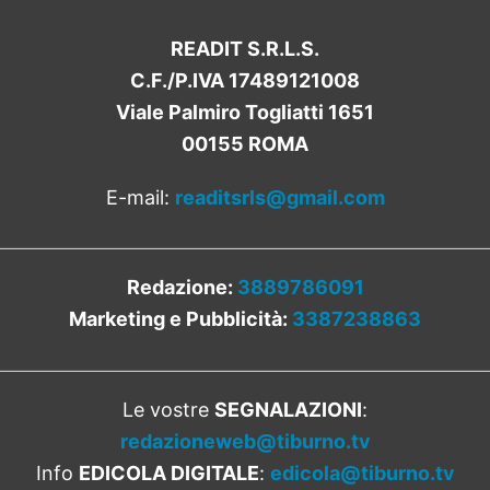
READIT S.R.L.S.
C.F./P.IVA 17489121008
Viale Palmiro Togliatti 1651
00155 ROMA
E-mail:
readitsrls@gmail.com
Redazione:
3889786091
Marketing e Pubblicità:
3387238863
Le vostre
SEGNALAZIONI
:
redazioneweb@tiburno.tv
Info
EDICOLA DIGITALE
:
edicola@tiburno.tv