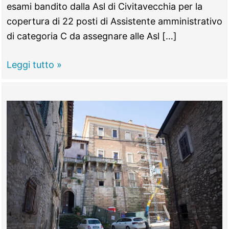
esami bandito dalla Asl di Civitavecchia per la
copertura di 22 posti di Assistente amministrativo
di categoria C da assegnare alle Asl […]
TIVOLI -
Leggi tutto »
Asl,
al
concorso
da
impiegato
passa
chi
sbaglia