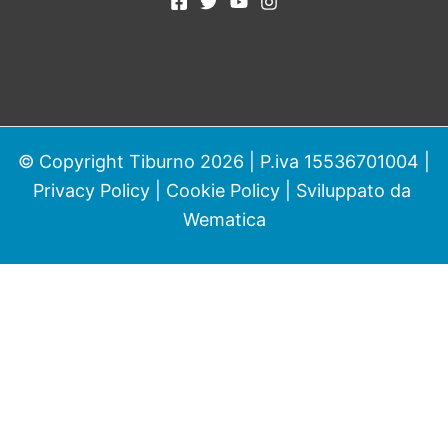
© Copyright Tiburno 2026 | P.iva 15536701004 |
Privacy Policy
|
Cookie Policy
| Sviluppato da
Wematica