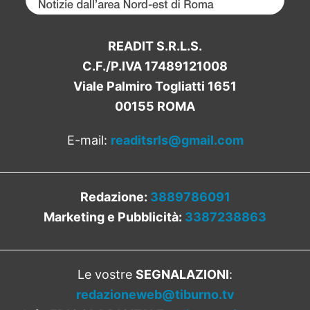
READIT S.R.L.S.
C.F./P.IVA 17489121008
Viale Palmiro Togliatti 1651
00155 ROMA
E-mail:
readitsrls@gmail.com
Redazione:
3889786091
Marketing e Pubblicità:
3387238863
Le vostre
SEGNALAZIONI
:
redazioneweb@tiburno.tv