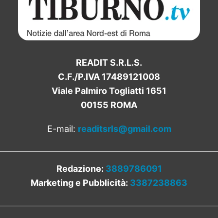
READIT S.R.L.S.
C.F./P.IVA 17489121008
Viale Palmiro Togliatti 1651
00155 ROMA
E-mail:
readitsrls@gmail.com
Redazione:
3889786091
Marketing e Pubblicità:
3387238863