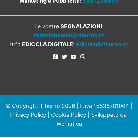
Marketing e Pubblicità:
3387238863
Le vostre
SEGNALAZIONI
:
redazioneweb@tiburno.tv
Info
EDICOLA DIGITALE
:
edicola@tiburno.tv
© Copyright Tiburno 2026 | P.iva 15536701004 |
Privacy Policy
|
Cookie Policy
| Sviluppato da
Wematica