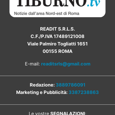
READIT S.R.L.S.
C.F./P.IVA 17489121008
Viale Palmiro Togliatti 1651
00155 ROMA
E-mail:
readitsrls@gmail.com
Redazione:
3889786091
Marketing e Pubblicità:
3387238863
Le vostre
SEGNALAZIONI
: