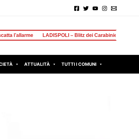
LADISPOLI – Blitz dei Carabinieri in un complesso abitati
CIETÀ
ATTUALITÀ
TUTTI I COMUNI