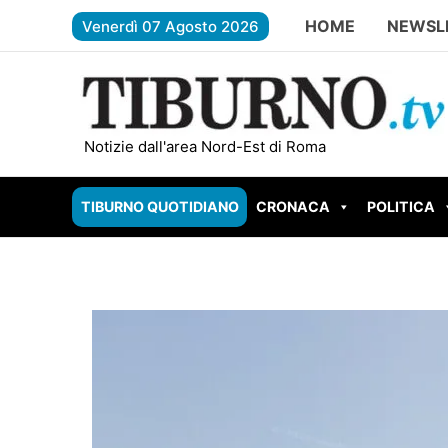
Vai
HOME
NEWSL
Venerdì 07 Agosto 2026
al
contenuto
FONTE NUOVA – Distacco di energia in Via Batt
Notizie dall'area Nord-Est di Roma
TIBURNO QUOTIDIANO
CRONACA
POLITICA