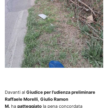
Davanti al
Giudice per l’udienza preliminare
Raffaele Morelli
,
Giulio Ramon
M.
ha
patteggiato
la pena concordata