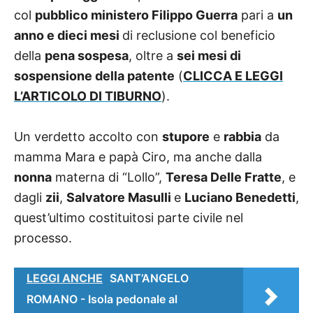
col
pubblico ministero Filippo Guerra
pari a
u
n
anno e dieci mesi
di reclusione col beneficio
della
pena sospesa
, oltre a
sei mesi di
sospensione della patente
(
CLICCA E LEGGI
L’ARTICOLO DI TIBURNO
).
Un verdetto accolto con
stupore
e
rabbia
da
mamma Mara e papà Ciro, ma anche dalla
nonna
materna di “Lollo”,
Teresa Delle Fratte
, e
dagli
zii
,
Salvatore Masulli
e
Luciano Benedetti
,
quest’ultimo costituitosi parte civile nel
processo.
LEGGI ANCHE
SANT’ANGELO
ROMANO - Isola pedonale al