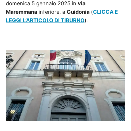
domenica 5 gennaio 2025 in
via
Maremmana
inferiore, a
Guidonia
(
CLICCA E
LEGGI L’ARTICOLO DI TIBURNO
).