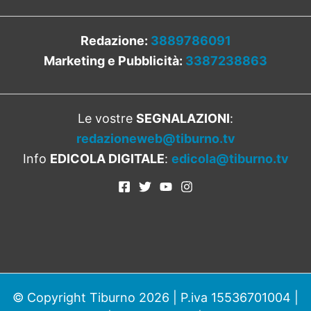
Redazione:
3889786091
Marketing e Pubblicità:
3387238863
Le vostre
SEGNALAZIONI
:
redazioneweb@tiburno.tv
Info
EDICOLA DIGITALE
:
edicola@tiburno.tv
© Copyright Tiburno 2026 | P.iva 15536701004 |