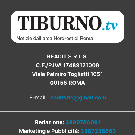
READIT S.R.L.S.
C.F./P.IVA 17489121008
Viale Palmiro Togliatti 1651
00155 ROMA
E-mail:
readitsrls@gmail.com
Redazione:
3889786091
Marketing e Pubblicità:
3387238863