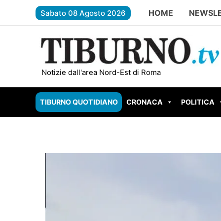
Vai
HOME
NEWSL
Sabato 08 Agosto 2026
al
contenuto
GUIDONIA – Setteville Nord brucia: fiamme a rido
Notizie dall'area Nord-Est di Roma
TIBURNO QUOTIDIANO
CRONACA
POLITICA