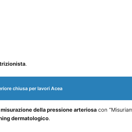
trizionista
.
riore chiusa per lavori Acea
a
misurazione della pressione arteriosa
con “Misuriam
ning dermatologico
.