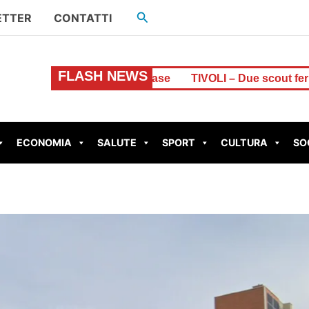
Cerca
ETTER
CONTATTI
FLASH NEWS
sso delle case
TIVOLI – Due scout feriti dal fulmine a Sub
ECONOMIA
SALUTE
SPORT
CULTURA
SO