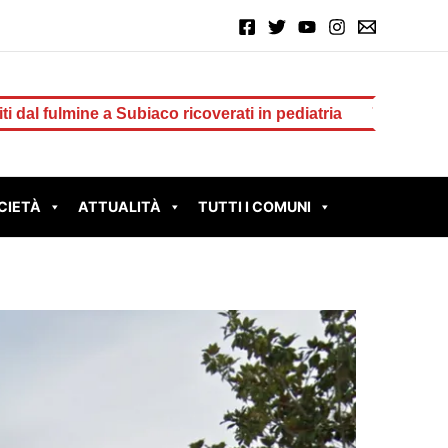
iaco ricoverati in pediatria
70° anniversario della traged
CIETÀ
ATTUALITÀ
TUTTI I COMUNI