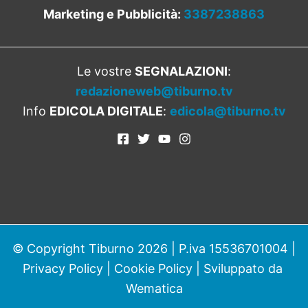
Marketing e Pubblicità:
3387238863
Le vostre
SEGNALAZIONI
:
redazioneweb@tiburno.tv
Info
EDICOLA DIGITALE
:
edicola@tiburno.tv
© Copyright Tiburno 2026 | P.iva 15536701004 |
Privacy Policy
|
Cookie Policy
| Sviluppato da
Wematica