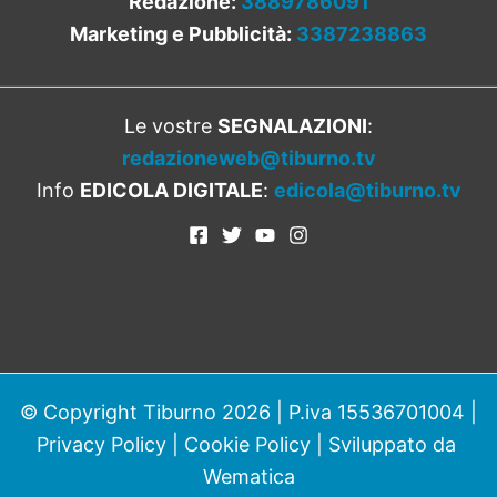
Redazione:
3889786091
Marketing e Pubblicità:
3387238863
Le vostre
SEGNALAZIONI
:
redazioneweb@tiburno.tv
Info
EDICOLA DIGITALE
:
edicola@tiburno.tv
© Copyright Tiburno 2026 | P.iva 15536701004 |
Privacy Policy
|
Cookie Policy
| Sviluppato da
Wematica