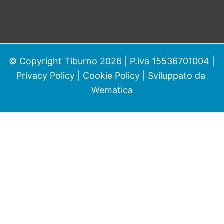
© Copyright Tiburno 2026 | P.iva 15536701004 |
Privacy Policy
|
Cookie Policy
| Sviluppato da
Wematica