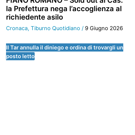
FIANO ROMANO – Sold out al Cas:
la Prefettura nega l’accoglienza al
richiedente asilo
Cronaca
,
Tiburno Quotidiano
/
9 Giugno 2026
Il Tar annulla il diniego e ordina di trovargli un
posto letto