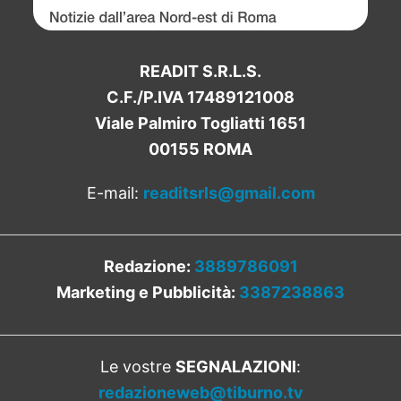
READIT S.R.L.S.
C.F./P.IVA 17489121008
Viale Palmiro Togliatti 1651
00155 ROMA
E-mail:
readitsrls@gmail.com
Redazione:
3889786091
Marketing e Pubblicità:
3387238863
Le vostre
SEGNALAZIONI
:
redazioneweb@tiburno.tv