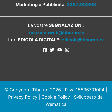
Marketing e Pubblicità:
3387238863
Le vostre
SEGNALAZIONI
:
redazioneweb@tiburno.tv
Info
EDICOLA DIGITALE
:
edicola@tiburno.tv
© Copyright Tiburno 2026 | P.iva 15536701004 |
Privacy Policy
|
Cookie Policy
| Sviluppato da
Wematica