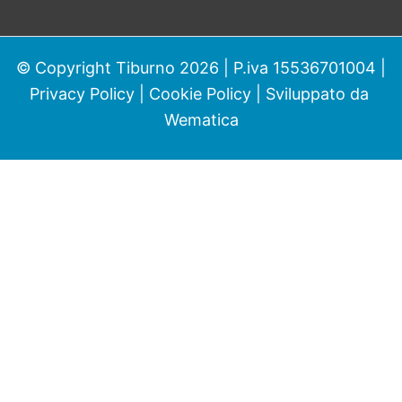
© Copyright Tiburno 2026 | P.iva 15536701004 |
Privacy Policy
|
Cookie Policy
| Sviluppato da
Wematica