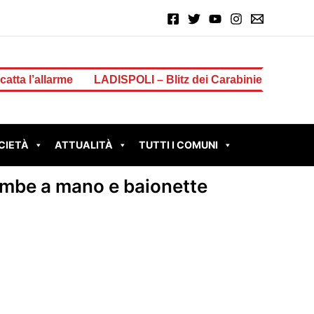
e
LADISPOLI – Blitz dei Carabinieri in un complesso abit
CIETÀ
ATTUALITÀ
TUTTI I COMUNI
bombe a mano e baionette