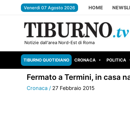
Vai
HOME
NEWSL
Venerdì 07 Agosto 2026
al
contenuto
FONTE NUOVA – Distacco di energia in Via B
Notizie dall'area Nord-Est di Roma
TIBURNO QUOTIDIANO
CRONACA
POLITICA
Fermato a Termini, in casa 
Cronaca
/
27 Febbraio 2015