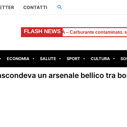
Cerca
ETTER
CONTATTI
FLASH NEWS
attisti
ROMA – Carburante contaminato, scatta l’allarm
ECONOMIA
SALUTE
SPORT
CULTURA
SO
nascondeva un arsenale bellico tra 