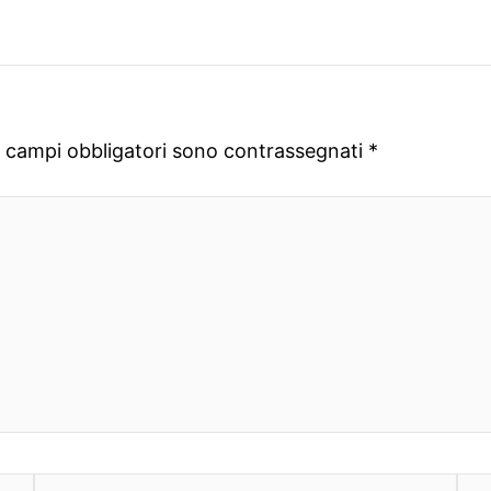
I campi obbligatori sono contrassegnati
*
Email*
Sit