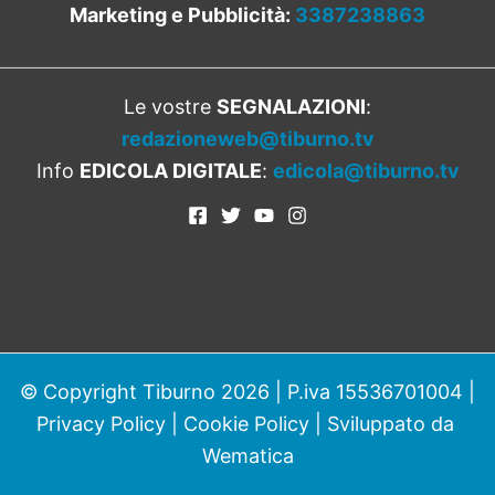
Marketing e Pubblicità:
3387238863
Le vostre
SEGNALAZIONI
:
redazioneweb@tiburno.tv
Info
EDICOLA DIGITALE
:
edicola@tiburno.tv
© Copyright Tiburno 2026 | P.iva 15536701004 |
Privacy Policy
|
Cookie Policy
| Sviluppato da
Wematica