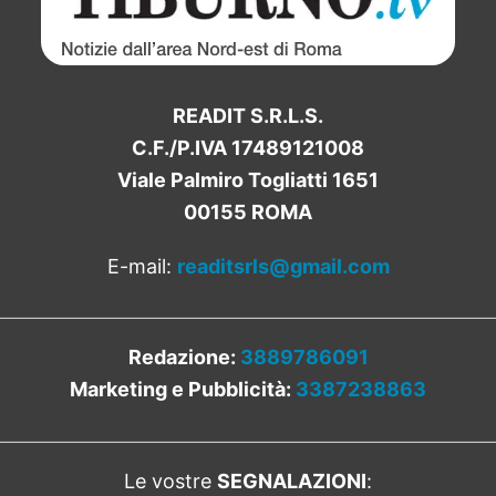
READIT S.R.L.S.
C.F./P.IVA 17489121008
Viale Palmiro Togliatti 1651
00155 ROMA
E-mail:
readitsrls@gmail.com
Redazione:
3889786091
Marketing e Pubblicità:
3387238863
Le vostre
SEGNALAZIONI
: