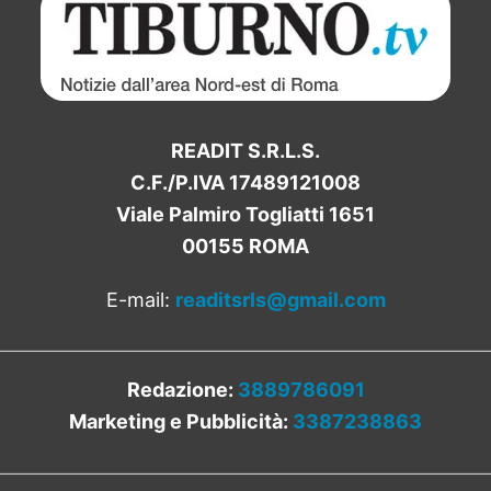
READIT S.R.L.S.
C.F./P.IVA 17489121008
Viale Palmiro Togliatti 1651
00155 ROMA
E-mail:
readitsrls@gmail.com
Redazione:
3889786091
Marketing e Pubblicità:
3387238863