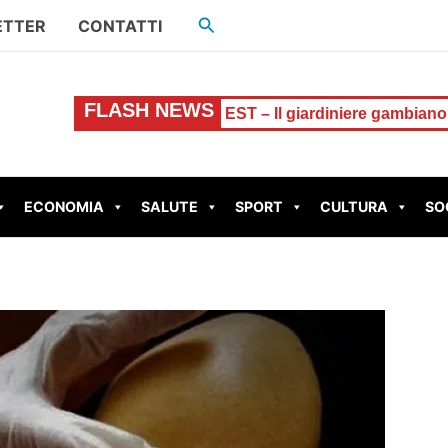
Cerca
ETTER
CONTATTI
FLASH NEWS
enzo
ROMA EST – Il giardiniere gambiano spaccia alla sta
ECONOMIA
SALUTE
SPORT
CULTURA
SO