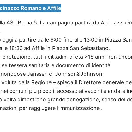
Arcinazzo Romano e Affile
lla ASL Roma 5. La campagna partirà da Arcinazzo Rom
.
no oggi a partire dalle 9:00 fino alle 13:00 in Piazza 
lle 18:30 ad Affile in Piazza San Sebastiano.
renotazione, tutti i cittadini di età >18 anni non anco
sé tessera sanitaria e documento di identità.
ino monodose Janssen di Johnson&Johnson.
e voluta dalla Regione – spiega il Direttore generale d
ei comuni più piccoli l’accesso ai vaccini e andare inc
una volta dimostrano grande abnegazione, senso del do
inazioni per raggiugere l’immunizzazione”.