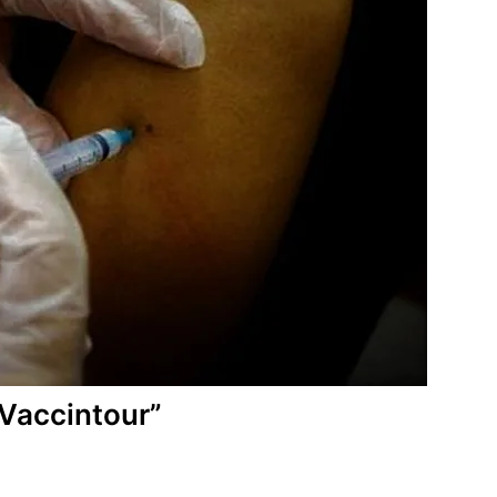
“Vaccintour”