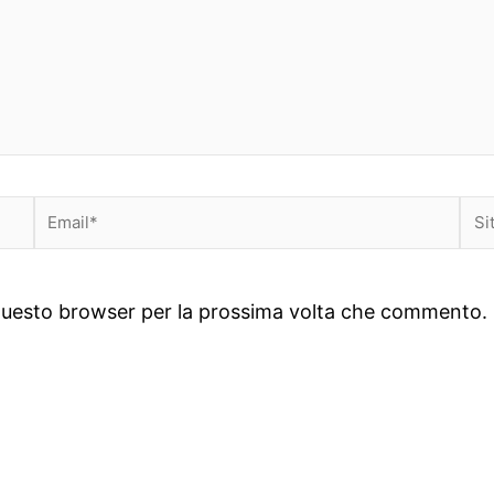
Email*
Sit
we
n questo browser per la prossima volta che commento.