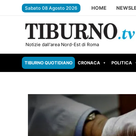
Vai
HOME
NEWSL
Sabato 08 Agosto 2026
al
contenuto
TIVOLI – Torna la Festa Patronale di San Lor
Notizie dall'area Nord-Est di Roma
TIBURNO QUOTIDIANO
CRONACA
POLITICA