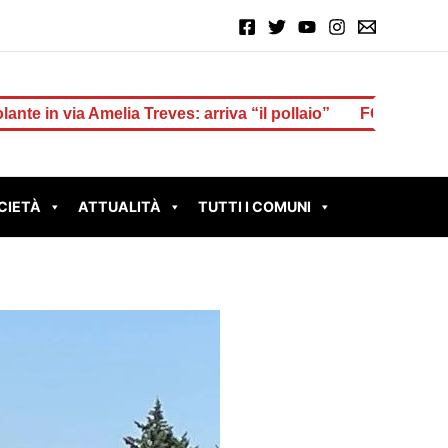
ia Treves: arriva “il pollaio”
FONTE NUOVA – Distacco di
CIETÀ
ATTUALITÀ
TUTTI I COMUNI