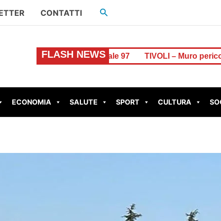
Cerca
ETTER
CONTATTI
FLASH NEWS
 e Vinci a Centrale 97
TIVOLI – Muro pericolante in via Amel
ECONOMIA
SALUTE
SPORT
CULTURA
SO