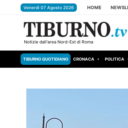
Vai
HOME
NEWSL
Venerdì 07 Agosto 2026
al
contenuto
Colle Fiorito – Vinti 2 milioni di euro al Gratta
Notizie dall'area Nord-Est di Roma
TIBURNO QUOTIDIANO
CRONACA
POLITICA