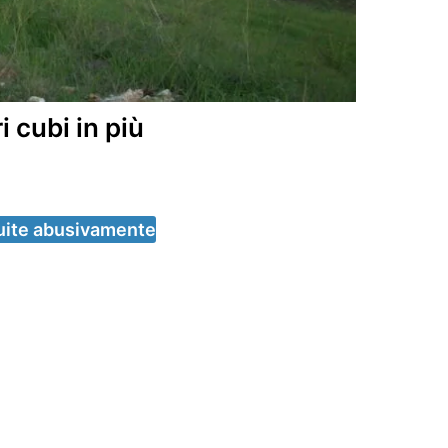
i cubi in più
truite abusivamente