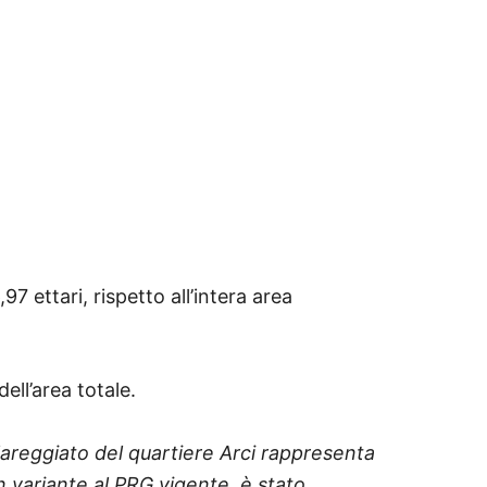
7 ettari, rispetto all’intera area
ell’area totale.
lareggiato del quartiere Arci rappresenta
in variante al PRG vigente, è stato