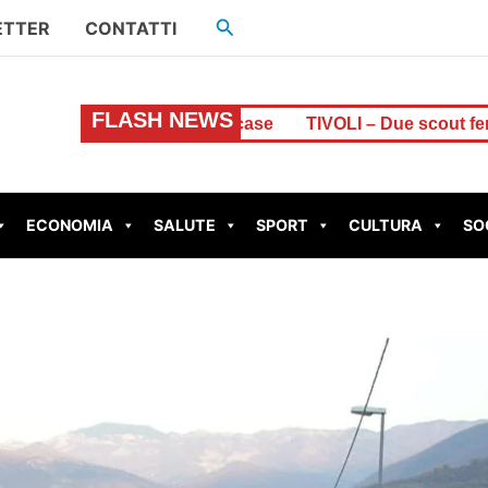
Cerca
ETTER
CONTATTI
FLASH NEWS
sso delle case
TIVOLI – Due scout feriti dal fulmine a Sub
ECONOMIA
SALUTE
SPORT
CULTURA
SO