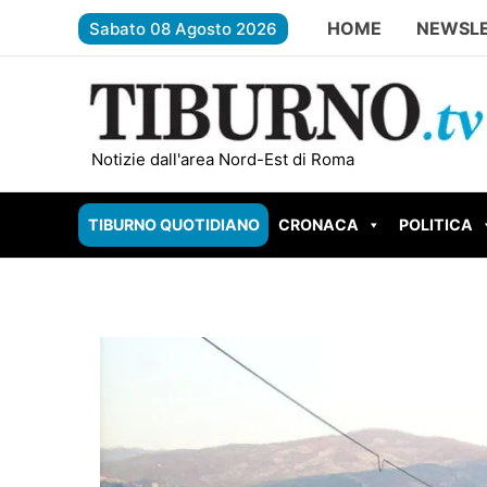
Vai
HOME
NEWSL
Sabato 08 Agosto 2026
al
contenuto
GUIDONIA – Setteville Nord brucia: fiamme a rido
Notizie dall'area Nord-Est di Roma
TIBURNO QUOTIDIANO
CRONACA
POLITICA