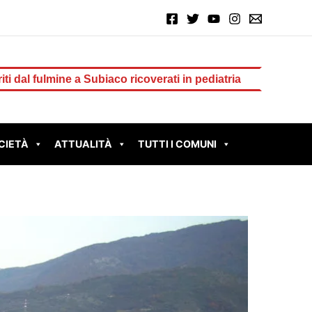
iaco ricoverati in pediatria
70° anniversario della tragedi
CIETÀ
ATTUALITÀ
TUTTI I COMUNI