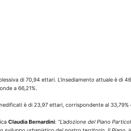
lessiva di 70,94 ettari. L’insediamento attuale è di 46,9
ponde a 66,21%.
inedificati è di 23,97 ettari, corrispondente al 33,79% d
tica
Claudia Bernardini
:
“L’adozione del Piano Partico
o sviluppo urbanistico del nostro territorio. Il Piano, 