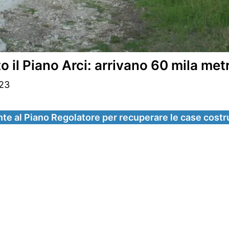
 il Piano Arci: arrivano 60 mila metr
023
ante al Piano Regolatore per recuperare le case cos