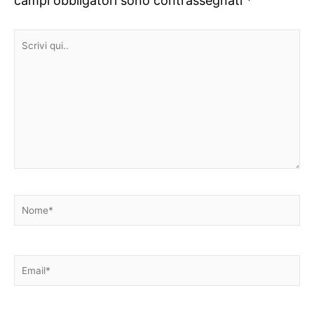
campi obbligatori sono contrassegnati
*
Scrivi
qui..
Nome*
Email*