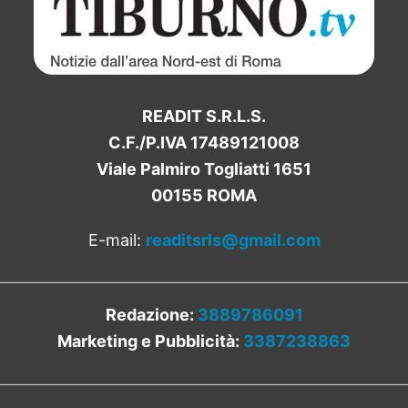
READIT S.R.L.S.
C.F./P.IVA 17489121008
Viale Palmiro Togliatti 1651
00155 ROMA
E-mail:
readitsrls@gmail.com
Redazione:
3889786091
Marketing e Pubblicità:
3387238863