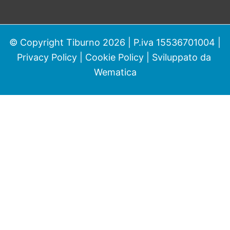
© Copyright Tiburno 2026 | P.iva 15536701004 |
Privacy Policy
|
Cookie Policy
| Sviluppato da
Wematica