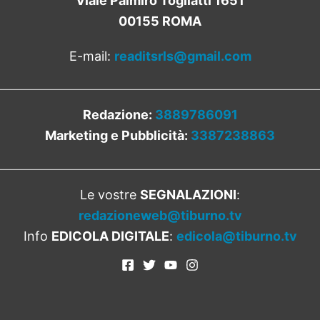
Viale Palmiro Togliatti 1651
00155 ROMA
E-mail:
readitsrls@gmail.com
Redazione:
3889786091
Marketing e Pubblicità:
3387238863
Le vostre
SEGNALAZIONI
:
redazioneweb@tiburno.tv
Info
EDICOLA DIGITALE
:
edicola@tiburno.tv