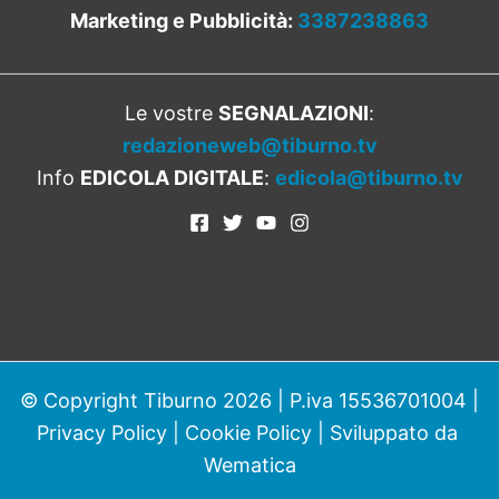
Marketing e Pubblicità:
3387238863
Le vostre
SEGNALAZIONI
:
redazioneweb@tiburno.tv
Info
EDICOLA DIGITALE
:
edicola@tiburno.tv
© Copyright Tiburno 2026 | P.iva 15536701004 |
Privacy Policy
|
Cookie Policy
| Sviluppato da
Wematica