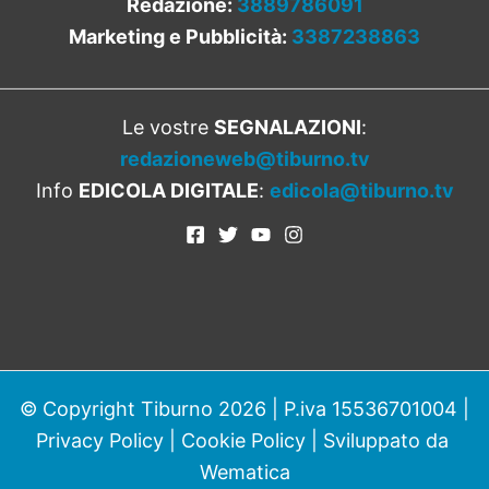
Redazione:
3889786091
Marketing e Pubblicità:
3387238863
Le vostre
SEGNALAZIONI
:
redazioneweb@tiburno.tv
Info
EDICOLA DIGITALE
:
edicola@tiburno.tv
© Copyright Tiburno 2026 | P.iva 15536701004 |
Privacy Policy
|
Cookie Policy
| Sviluppato da
Wematica