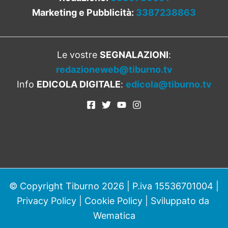
Marketing e Pubblicità:
3387238863
Le vostre
SEGNALAZIONI
:
redazioneweb@tiburno.tv
Info
EDICOLA DIGITALE
:
edicola@tiburno.tv
© Copyright Tiburno 2026 | P.iva 15536701004 |
Privacy Policy
|
Cookie Policy
| Sviluppato da
Wematica