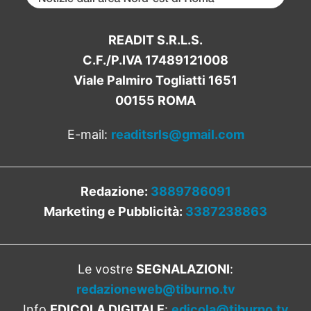
READIT S.R.L.S.
C.F./P.IVA 17489121008
Viale Palmiro Togliatti 1651
00155 ROMA
E-mail:
readitsrls@gmail.com
Redazione:
3889786091
Marketing e Pubblicità:
3387238863
Le vostre
SEGNALAZIONI
:
redazioneweb@tiburno.tv
Info
EDICOLA DIGITALE
:
edicola@tiburno.tv