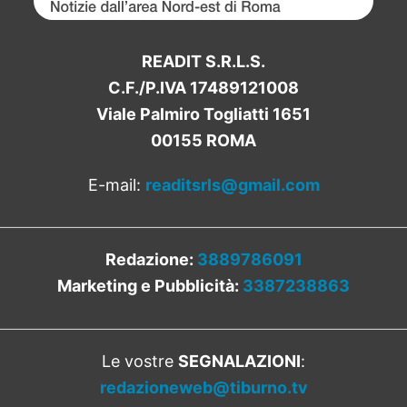
READIT S.R.L.S.
C.F./P.IVA 17489121008
Viale Palmiro Togliatti 1651
00155 ROMA
E-mail:
readitsrls@gmail.com
Redazione:
3889786091
Marketing e Pubblicità:
3387238863
Le vostre
SEGNALAZIONI
:
redazioneweb@tiburno.tv