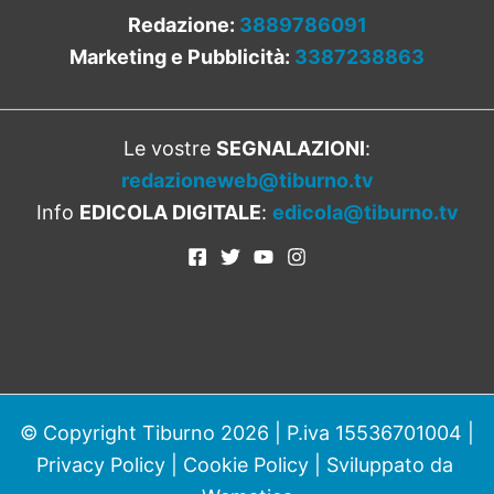
Redazione:
3889786091
Marketing e Pubblicità:
3387238863
Le vostre
SEGNALAZIONI
:
redazioneweb@tiburno.tv
Info
EDICOLA DIGITALE
:
edicola@tiburno.tv
© Copyright Tiburno 2026 | P.iva 15536701004 |
Privacy Policy
|
Cookie Policy
| Sviluppato da