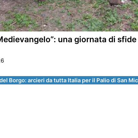
vangelo”: una giornata di sfide me
26
del Borgo: arcieri da tutta Italia per il Palio di San Mi