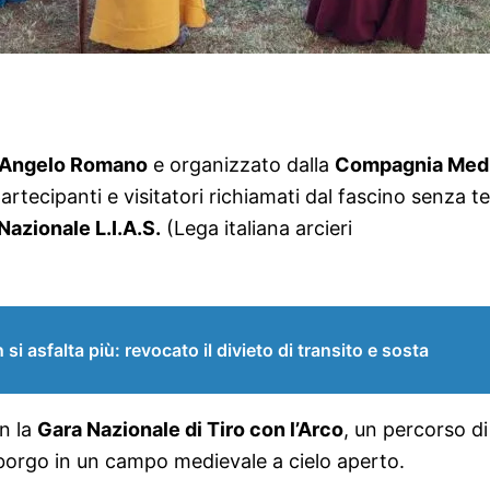
’Angelo Romano
e organizzato dalla
Compagnia Medi
partecipanti e visitatori richiamati dal fascino senza 
Nazionale L.I.A.S.
(Lega italiana arcieri
 si asfalta più: revocato il divieto di transito e sosta
on la
Gara Nazionale di Tiro con l’Arco
, un percorso di
 borgo in un campo medievale a cielo aperto.