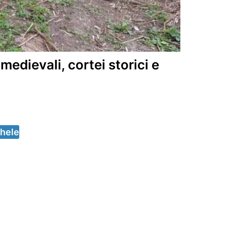
dievali, cortei storici e
chele