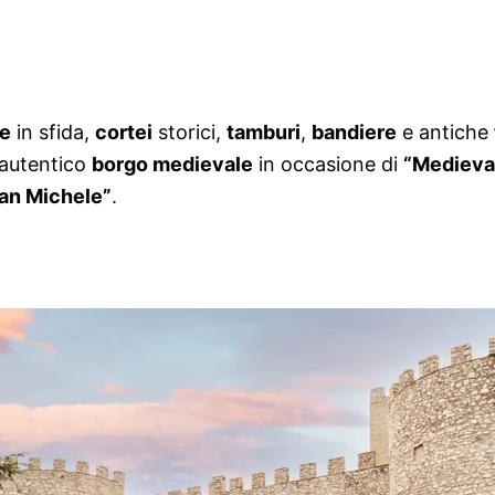
de
in sfida,
cortei
storici,
tamburi
,
bandiere
e antiche
 autentico
borgo medievale
in occasione di
“Medieva
San Michele”
.