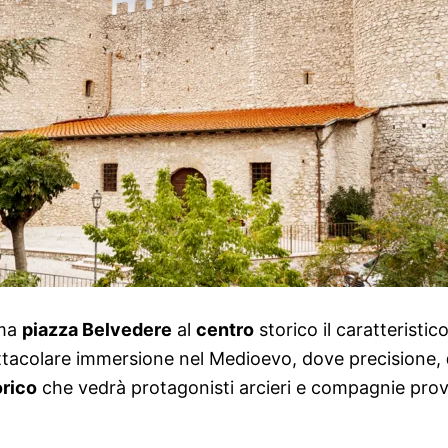
ima
piazza Belvedere
al
centro
storico il caratteristi
ettacolare immersione nel Medioevo, dove precisione,
orico
che vedrà protagonisti arcieri e compagnie proven