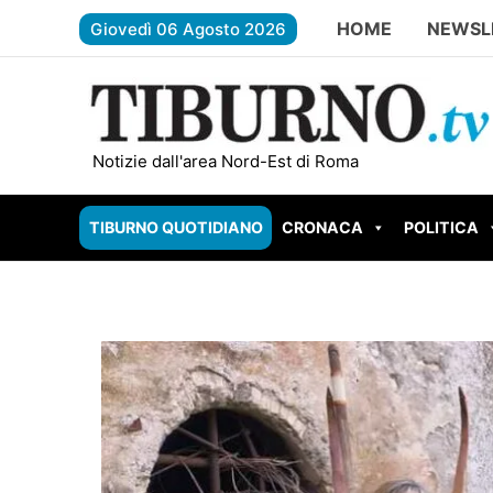
Vai
HOME
NEWSL
Giovedì 06 Agosto 2026
al
contenuto
TIVOLI – Evade e rapina il supermercato: caccia alla 
Notizie dall'area Nord-Est di Roma
TIBURNO QUOTIDIANO
CRONACA
POLITICA