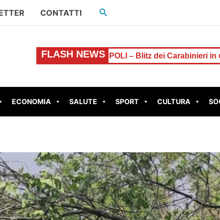
Cerca
ETTER
CONTATTI
FLASH NEWS
e
LADISPOLI – Blitz dei Carabinieri in un complesso abit
ECONOMIA
SALUTE
SPORT
CULTURA
SO