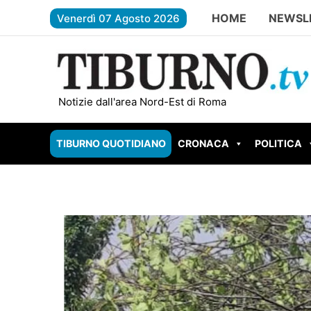
Vai
HOME
NEWSL
Venerdì 07 Agosto 2026
al
contenuto
ROMA – Carburante contaminato, scatta l’allarm
Notizie dall'area Nord-Est di Roma
TIBURNO QUOTIDIANO
CRONACA
POLITICA