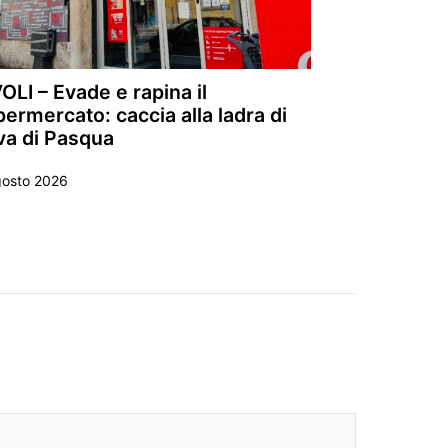
OLI – Evade e rapina il
ermercato: caccia alla ladra di
va di Pasqua
gosto 2026