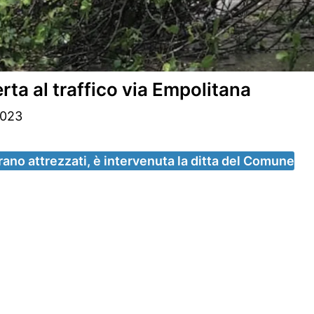
rta al traffico via Empolitana
2023
rano attrezzati, è intervenuta la ditta del Comune