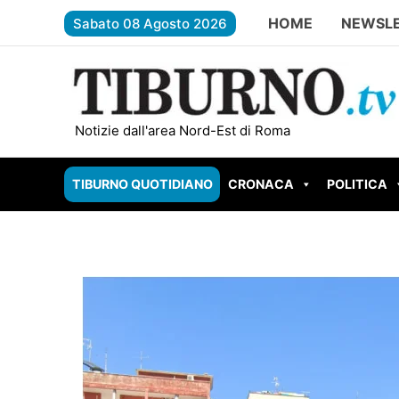
Vai
HOME
NEWSL
Sabato 08 Agosto 2026
al
contenuto
SUBIACO – Scout colpito da un fulmine sul 
Notizie dall'area Nord-Est di Roma
TIBURNO QUOTIDIANO
CRONACA
POLITICA