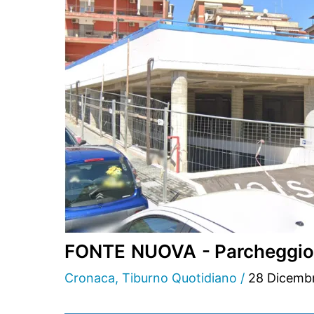
FONTE NUOVA - Parcheggio Mul
Cronaca
,
Tiburno Quotidiano
/
28 Dicemb