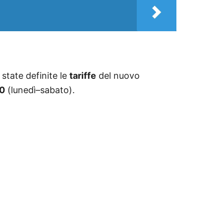
state definite le
tariffe
del nuovo
00
(lunedì–sabato).