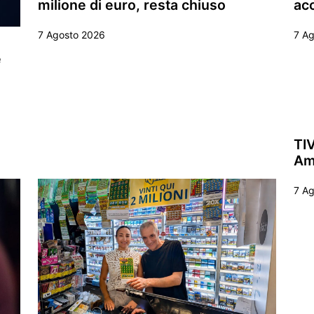
milione di euro, resta chiuso
ac
7 Agosto 2026
7 A
e
TIV
Ame
7 A