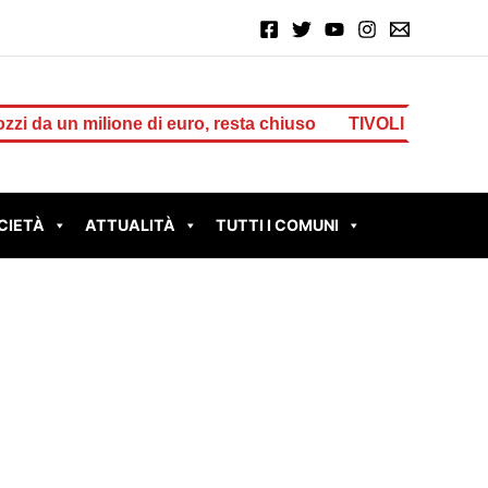
one di euro, resta chiuso
TIVOLI – Cesurni e Martellon
CIETÀ
ATTUALITÀ
TUTTI I COMUNI