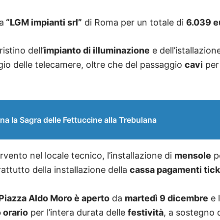
la
“LGM impianti srl”
di Roma per un totale di
6.039 e
istino dell’
impianto di illuminazione
e dell’istallazio
o delle telecamere, oltre che del passaggio
cavi
pe
la Sagra delle Fettuccine alla Trebulana
ervento nel
locale tecnico, l’installazione di
mensole
pe
attutto della installazione della
cassa pagamenti tick
 Piazza Aldo Moro è aperto
da
martedì 9 dicembre
e l
 orario
per l’intera durata delle
festività
, a sostegno d