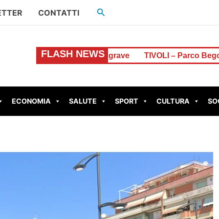
Cerca
ETTER
CONTATTI
FLASH NEWS
Monte Livata: è grave
TIVOLI – Parco Begozzi da un mili
ECONOMIA
SALUTE
SPORT
CULTURA
SO