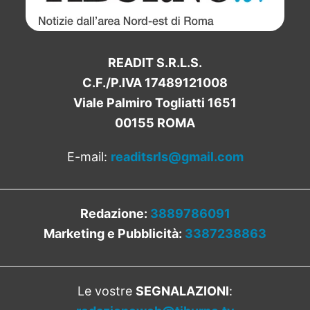
READIT S.R.L.S.
C.F./P.IVA 17489121008
Viale Palmiro Togliatti 1651
00155 ROMA
E-mail:
readitsrls@gmail.com
Redazione:
3889786091
Marketing e Pubblicità:
3387238863
Le vostre
SEGNALAZIONI
: