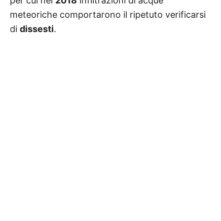
per cui nel
2018
infiltrazioni di acque
meteoriche comportarono il ripetuto verificarsi
di
dissesti
.